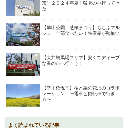
京）２０２４年夏！猛暑の中行ってき
た
【羊山公園 芝桜まつり】ちちぶマル
シェ 全部食べたい！特産品が勢揃い
【大井競馬場フリマ】安くてディープ
な蚤の市へ行こう！
【幸手権現堂】桜と菜の花畑のコラボ
レーション 〜電車と自転車で行き
方〜
よく読まれている記事