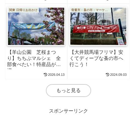
関東 日帰りお出かけ
骨董市・蚤の市・マーケット
【羊山公園 芝桜まつ
【大井競馬場フリマ】安
り】ちちぶマルシェ 全
くてディープな蚤の市へ
部食べたい！特産品が勢
行こう！
揃い
2026.04.13
2024.09.03
もっと見る
スポンサーリンク