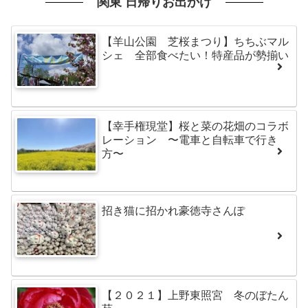
関東 日帰りお出かけ
【羊山公園 芝桜まつり】ちちぶマル
シェ 全部食べたい！特産品が勢揃い
【幸手権現堂】桜と菜の花畑のコラボ
レーション 〜電車と自転車で行き
方〜
招き猫に招かれ豪徳寺さんぽ
【２０２１】上野東照宮 冬のぼたん