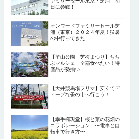
ァミリーセール東京・芝浦 初
日に参戦！
オンワードファミリーセール芝
浦（東京）２０２４年夏！猛暑
の中行ってきた
【羊山公園 芝桜まつり】ちち
ぶマルシェ 全部食べたい！特
産品が勢揃い
【大井競馬場フリマ】安くてデ
ィープな蚤の市へ行こう！
【幸手権現堂】桜と菜の花畑の
コラボレーション 〜電車と自
転車で行き方〜