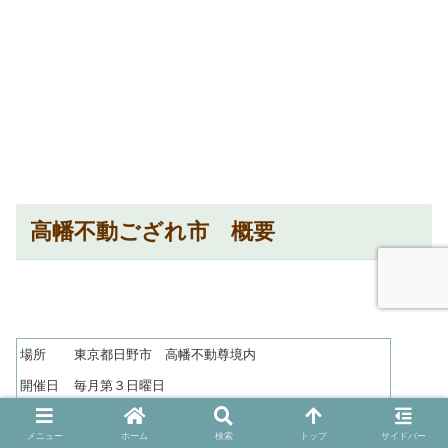
高幡不動ござれ市 概要
場所
東京都日野市 高幡不動尊境内
開催日
毎月第３日曜日
７：００ 〜１６：００
※ 天候により予告なく変更
時間
メニュー
ホーム
検索
トップ
サイドバー
あり